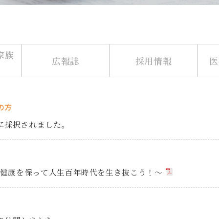
家族
広報誌
採用情報
医
の方
に採択されました。
の健康を保って人生百年時代を生き抜こう！～