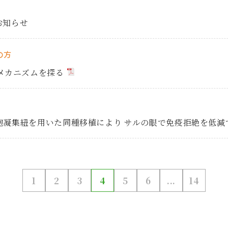
お知らせ
の方
メカニズムを探る
細胞凝集紐を用いた同種移植により サルの眼で免疫拒絶を低
1
2
3
4
5
6
...
14