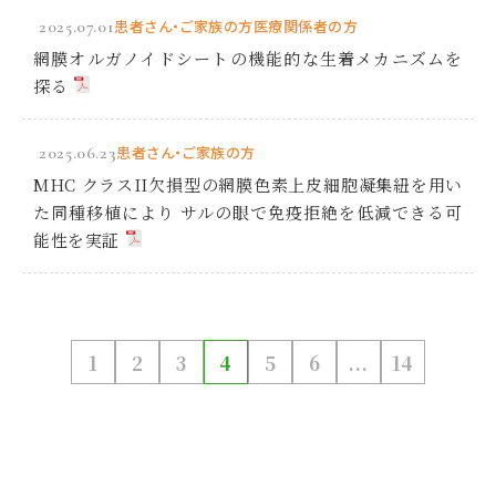
2025.07.01
患者さん・ご家族の方
医療関係者の方
網膜オルガノイドシートの機能的な生着メカニズムを
探る
2025.06.23
患者さん・ご家族の方
MHC クラスII欠損型の網膜色素上皮細胞凝集紐を用い
た同種移植により サルの眼で免疫拒絶を低減できる可
能性を実証
1
2
3
4
5
6
...
14