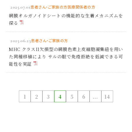
2025.07.01
患者さん・ご家族の方
医療関係者の方
網膜オルガノイドシートの機能的な生着メカニズムを
探る
2025.06.23
患者さん・ご家族の方
MHC クラスII欠損型の網膜色素上皮細胞凝集紐を用い
た同種移植により サルの眼で免疫拒絶を低減できる可
能性を実証
1
2
3
4
5
6
...
14