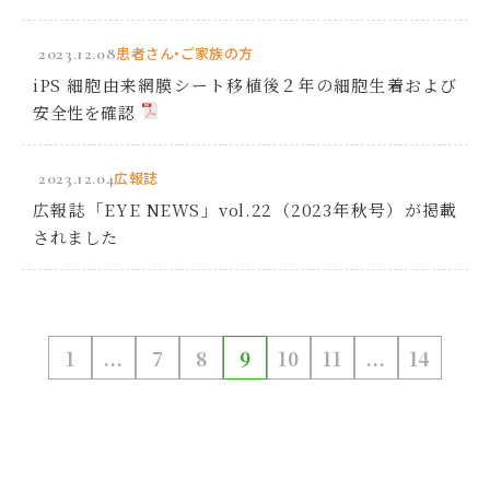
2023.12.08
患者さん・ご家族の方
iPS 細胞由来網膜シート移植後２年の細胞生着および
安全性を確認
2023.12.04
広報誌
広報誌「EYE NEWS」vol.22（2023年秋号）が掲載
されました
1
...
7
8
9
10
11
...
14