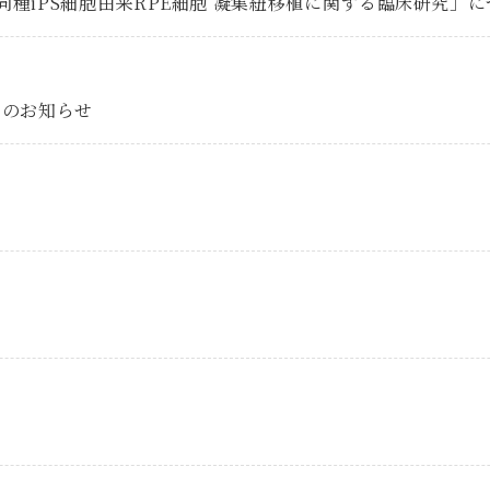
同種iPS細胞由来RPE細胞 凝集紐移植に関する臨床研究」
了のお知らせ