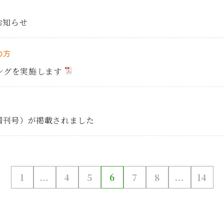
お知らせ
の方
ングを実施します
24年増刊号）が掲載されました
1
...
4
5
6
7
8
...
14