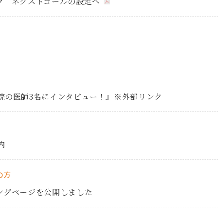
グ ネクストゴールの設定へ
院の医師3名にインタビュー！』※外部リンク
内
の方
ングページを公開しました