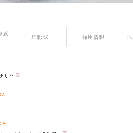
家族
広報誌
採用情報
医
しました
の方
の方