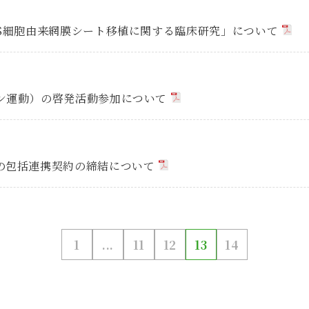
PS細胞由来網膜シート移植に関する臨床研究」について
ン運動）の啓発活動参加について
の包括連携契約の締結について
1
...
11
12
13
14