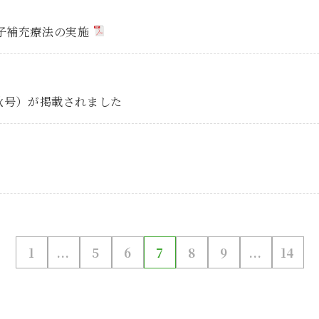
子補充療法の実施
4年秋号）が掲載されました
1
...
5
6
7
8
9
...
14