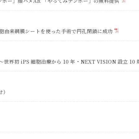
ボー」顔ハメAR 「やってみテンボー」の無料提供
細胞由来網膜シートを使った手術で円孔閉鎖に成功
iPS 細胞治療から 10 年・NEXT VISION 設立 10 周
せ）