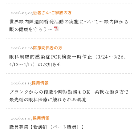
2026.03.03
患者さん・ご家族の方
世界緑内障週間啓発活動の実施について～緑内障から
眼の健康を守ろう～
2026.02.18
医療関係者の方
眼科網羅的感染症PCR検査一時停止（3/24～3/26、
4/13～4/17）のお知らせ
2026.01.15
採用情報
ブランクからの復職や時短勤務もOK 柔軟な働き方で
最先端の眼科医療に触れられる環境
2026.01.07
採用情報
職員募集【看護師（パート職員）】