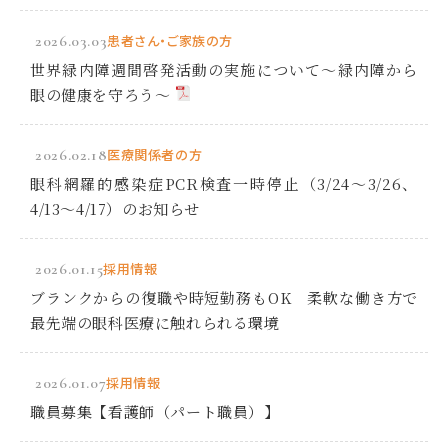
2026.03.03
患者さん・ご家族の方
世界緑内障週間啓発活動の実施について～緑内障から
眼の健康を守ろう～
2026.02.18
医療関係者の方
眼科網羅的感染症PCR検査一時停止（3/24～3/26、
4/13～4/17）のお知らせ
2026.01.15
採用情報
ブランクからの復職や時短勤務もOK 柔軟な働き方で
最先端の眼科医療に触れられる環境
2026.01.07
採用情報
職員募集【看護師（パート職員）】