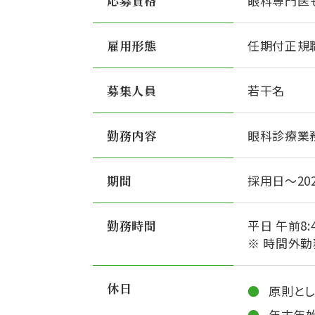
応募資格
眼科専門医
雇用形態
任期付正規
募集人員
若干名
勤務内容
眼科診療業
期間
採用日～20
勤務時間
平日 午前8:
※ 時間外勤
休日
原則と
年末年始