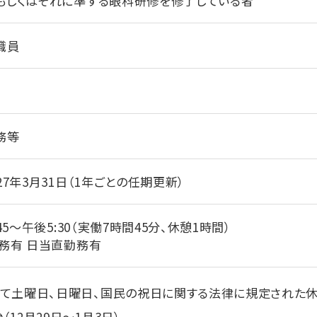
もしくはそれに準ずる眼科研修を修了している者
職員
務等
27年3月31日（1年ごとの任期更新）
45～午後5:30（実働7時間45分、休憩1時間）
務有 日当直勤務有
して土曜日、日曜日、国民の祝日に関する法律に規定された
（12月29日～1月3日）