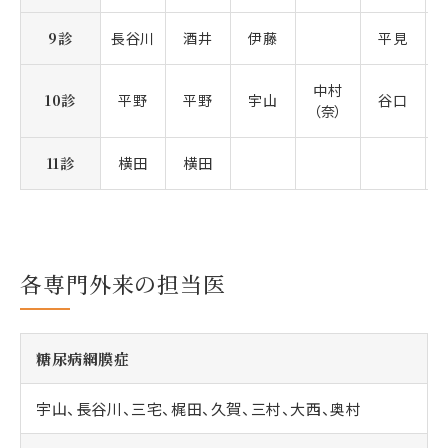
9診
長谷川
酒井
伊藤
平見
中村
10診
平野
平野
宇山
谷口
（奈）
11診
横田
横田
各専門外来の担当医
糖尿病網膜症
宇山、長谷川、三宅、梶田、久賀、三村、大西、奥村