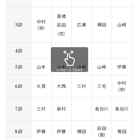
髙橋
中村
3診
広瀬
横田
山﨑
前田
（奈）
（忠）
4診
5診
山本
山本
山﨑
山﨑
伊藤
スクロールできます
中村
6診
久賀
大西
三村
三宅
（奈）
7診
三村
奥村
長谷川
長谷川
前田
8診
伊藤
伊藤
横田
梶田
（亜）