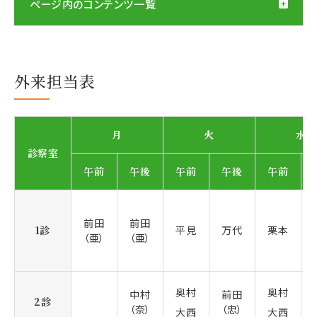
ページ内のコンテンツ一覧
外来担当表
月
火
水
診察室
午前
午後
午前
午後
午前
前田
前田
1診
平見
万代
栗本
（亜）
（亜）
奥村
奥村
中村
前田
2診
（奈）
（忠）
大西
大西