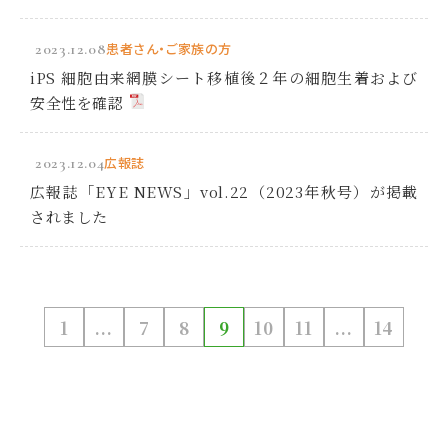
2023.12.08
患者さん・ご家族の方
iPS 細胞由来網膜シート移植後２年の細胞生着および
安全性を確認
2023.12.04
広報誌
広報誌「EYE NEWS」vol.22（2023年秋号）が掲載
されました
1
...
7
8
9
10
11
...
14