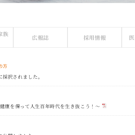
家族
広報誌
採用情報
医
の方
に採択されました。
の健康を保って人生百年時代を生き抜こう！～