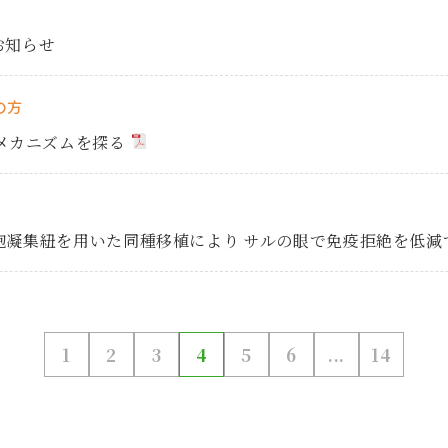
お知らせ
の方
メカニズムを探る
細胞凝集紐を用いた同種移植により サルの眼で免疫拒絶を低
1
2
3
4
5
6
...
14